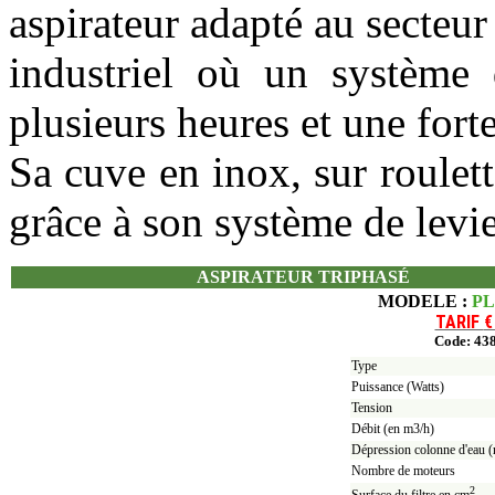
aspirateur adapté au secteur
industriel où un système 
plusieurs heures et une fort
Sa cuve en inox, sur roulet
grâce à son système de levie
ASPIRATEUR TRIPHASÉ
MODELE :
PL
TARIF
€
Code: 43
Type
Puissance (Watts)
Tension
Débit (en m3/h)
Dépression colonne d'eau 
Nombre de moteurs
2
Surface du filtre en cm