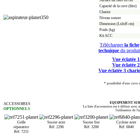
Capacité de la cuve (litre)
Chariot
Niveau sonore
Dimension (LxlxH cm)
Poids (kg)
Kit ACC
Télécharger
la fiche
technique
du produi
Vue éclatée 1
Vue éclatée 2
Vue éclatée 3 chari
* possibilité d'une cuve
EQUIPEMENT SU
ACCESSOIRES
La liste d'accessoires est à définir avec
OPTIONNELS
l'utilisation de l'
Grille
Suceur acier
Suceur fixe
Cyclone acier
séparatrice
Réf. 2296
Réf. 3200
Réf. 6840
Réf. 7251