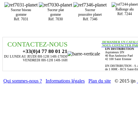
Rallonge alu
Suceur biseau
Suceur plat
Suceur
Réf. 7244
gomme
gomme
poussière planet
Réf. 7031
Réf. 7030
Réf. 7346
CONTACTEZ-NOUS
DEMANDER UN CATAL
NOUS CONTACTER PAR
IJN DISTRIBUTION
+33(0)4 77 80 01 21
Aspirateurs IJN
40 Rue Ambroise Paré
DU LUNDI AU JEUDI 8H-12H 14H-17H30
42 100 Saint Etienne
VENDREDI 8H-12H 14H-16H
IJN DISTRIBUTION - S.A.
de 1 000€ - RCS Saint-Et
Qui sommes-nous ?
Informations légales
Plan du site
© 2015 ijn