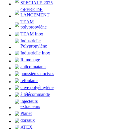
SPECIALE 2025
OFFRE DE
LANCEMENT
TEAM
polypropylène
TEAM Inox
Industrielle
Polypropylène
Industrielle Inox
Ramonage
anticolmatants
poussières nocives
refoulants
cuve polyéthylène
à télécommande
injecteurs
extracteurs
Planet
dorsaux
ATEX