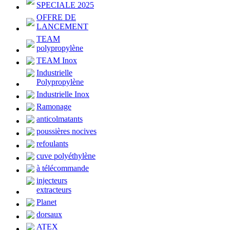
SPECIALE 2025
OFFRE DE
LANCEMENT
TEAM
polypropylène
TEAM Inox
Industrielle
Polypropylène
Industrielle Inox
Ramonage
anticolmatants
poussières nocives
refoulants
cuve polyéthylène
à télécommande
injecteurs
extracteurs
Planet
dorsaux
ATEX