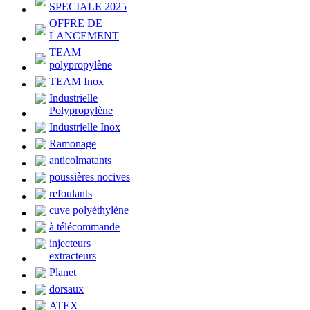
SPECIALE 2025
OFFRE DE
LANCEMENT
TEAM
polypropylène
TEAM Inox
Industrielle
Polypropylène
Industrielle Inox
Ramonage
anticolmatants
poussières nocives
refoulants
cuve polyéthylène
à télécommande
injecteurs
extracteurs
Planet
dorsaux
ATEX