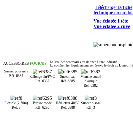
Télécharger
la fiche
technique
du produi
Vue éclatée 1 tête
Vue éclatée 2 cuve
La liste des accessoires est donnée à titre indicatif.
ACCESSOIRES
FOURNIS
La société First Equipements se réserve le droit de la modifie
Suceur
poussière
Réf. 6384
Rallonge alu/PVC
Suceur eau
Manche coudé
Réf. 6387
Réf. 6385
plastique
Réf. 6382
Flexible (2,50m)
Brosse ronde
Réducteur 40/38
Suceur biseau
Réf. 8
Réf. 6295
Réf. 6388
Réf. 3