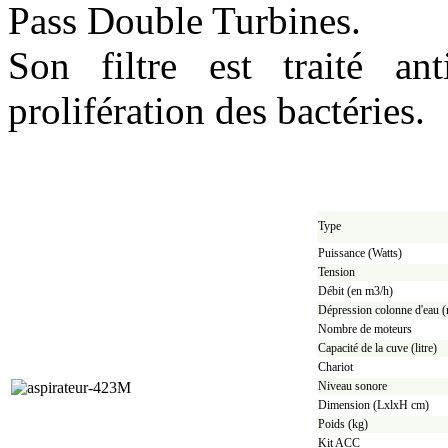
Pass Double Turbines.
Son filtre est traité an
prolifération des bactéries.
Type
Puissance (Watts)
Tension
Débit (en m3/h)
Dépression colonne d'eau 
Nombre de moteurs
Capacité de la cuve (litre)
Chariot
Niveau sonore
Dimension (LxlxH cm)
Poids (kg)
Kit ACC