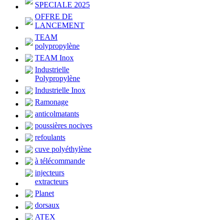
SPECIALE 2025
OFFRE DE
LANCEMENT
TEAM
polypropylène
TEAM Inox
Industrielle
Polypropylène
Industrielle Inox
Ramonage
anticolmatants
poussières nocives
refoulants
cuve polyéthylène
à télécommande
injecteurs
extracteurs
Planet
dorsaux
ATEX